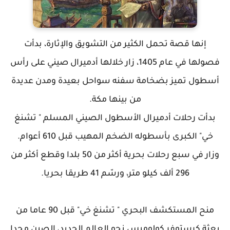
إنها قصة تحمل الكثير من التشويق والإثارة، بدأت
فصولها في عام 1405، زار خلالها أدميرال صيني على رأس
أسطول تميز بضخامة سفنه سواحل بعيدة ومدن عديدة
من بينها مكة.
بدأت رحلات أدميرال الأسطول الصيني المسلم " تشنغ
خي" الكبرى بأسطوله الضخم المهيب قبل 610 أعوام.
وزار في سبع رحلات بحرية أكثر من 50 بلدا وقطع أكثر من
296 ألف كيلو متر، ورسّم 41 طريقا بحريا.
منح المستكشف البحري " تشنغ خي" قبل 90 عاما من
بعثة كرستوفر كولومبس نحو العالم الجديد، الصين مجدا